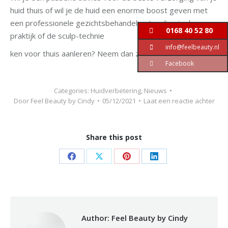
huid thuis of wil je de huid een enorme boost geven met
een professionele gezichtsbehandeling/peeling in de
0168 40 52 80
praktijk of de sculp-technie
info@feelbeauty.nl
ken voor thuis aanleren? Neem dan zeker even contact op.
Facebook
Categories:
Huidverbetering
,
Nieuws
Door
Feel Beauty by Cindy
05/12/2021
Laat een reactie achter
Share this post
Share
Share
Share
Share
on
on
on
on
Facebook
X
Pinterest
LinkedIn
Author:
Feel Beauty by Cindy