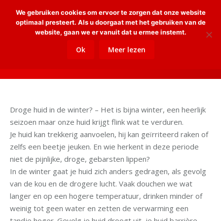
We gebruiken cookies om ervoor te zorgen dat onze website
Sear
optimaal presteert. Als u doorgaat met het gebruiken van de
website, gaan we er vanuit dat u ermee instemt.
Droge huid in
Je bent hier:
Ok
Meer lezen
Home
Nieuws
Huidverbetering
Droge huid in de winter?
de winter?
Droge huid in de winter? – Het is bijna winter, een heerlijk
seizoen maar onze huid krijgt flink wat te verduren.
Je huid kan trekkerig aanvoelen, hij kan geïrriteerd raken of
zelfs een beetje jeuken. En wie herkent in deze periode
niet de pijnlijke, droge, gebarsten lippen?
In de winter gaat je huid zich anders gedragen, als gevolg
van de kou en de drogere lucht. Vaak douchen we wat
langer en op een hogere temperatuur, drinken minder of
weinig tot geen water en zetten de verwarming een
tandje hoger. Gevolg je huid droogt uit, je huid barrière