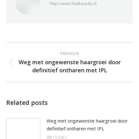
http://www.feelbeauty.nl
Post
PREVIOUS
navigation
Weg met ongewenste haargroei door
Previous
definitief ontharen met IPL
post:
Related posts
Weg met ongewenste haargroei door
definitief ontharen met IPL
08/11/2021