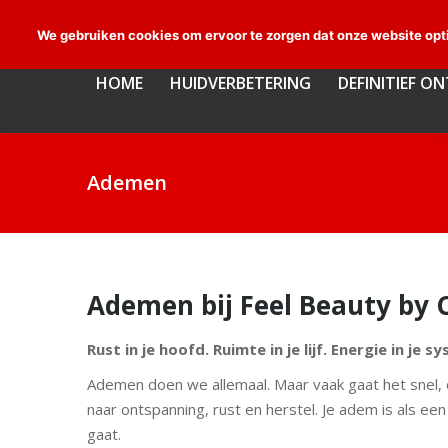
HOME
HUIDVERBETERING
DEFINITIEF O
We gebruiken cookies om ervoor te zorgen dat onze website opti
HOME
HUIDVERBETERING
DEFINITIEF O
Ademen
Ademen bij Feel Beauty by 
Rust in je hoofd. Ruimte in je lijf. Energie in je s
Ademen doen we allemaal. Maar vaak gaat het snel, op
naar ontspanning, rust en herstel. Je adem is als een
gaat.