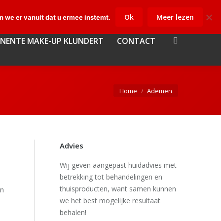
Nieuws
Huidverbetering op maat zonder keuzestress
NENTE MAKE-UP KLUNDERT
CONTACT
Ok
Meer lezen
Search:
n we er vanuit dat u ermee instemt.
NENTE MAKE-UP KLUNDERT
CONTACT
Search:
Je bent hier:
Home
Ademen
Advies
Wij geven aangepast huidadvies met
betrekking tot behandelingen en
thuisproducten, want samen kunnen
jn
we het best mogelijke resultaat
behalen!