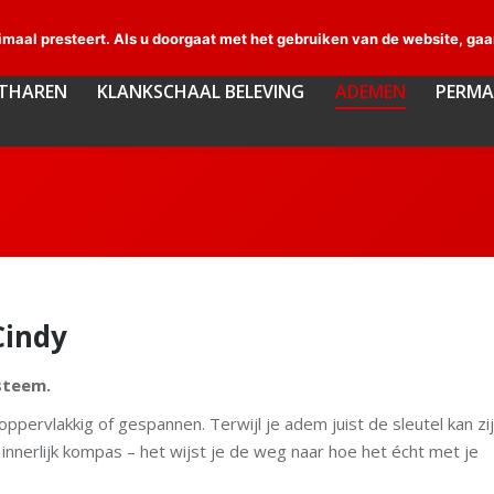
0168 40 52 80
info@feelbeauty.nl
Akties
Facebook
NTHAREN
KLANKSCHAAL BELEVING
ADEMEN
PERMA
maal presteert. Als u doorgaat met het gebruiken van de website, gaa
page
opens
NTHAREN
KLANKSCHAAL BELEVING
ADEMEN
PERMA
in
new
window
Cindy
ysteem.
pervlakkig of gespannen. Terwijl je adem juist de sleutel kan zi
 innerlijk kompas – het wijst je de weg naar hoe het écht met je