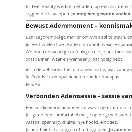
Bij Feel Beauty werk ik met adem op een zachte en li
leggen of te snappen.
Je mag het gewoon voelen. 
Bewust Ademmoment – kennismake
Een laagdrempelige manier om even stil te staan, en
Je leert voelen hoe je adem stroomt, waar je spanni
We doen eenvoudige oefeningen die je ook thuis kunt
ontspannen, waar en wanneer jij dat nodig hebt.
💫 In de behandelstoel of op een matje, wat voor jou
💫 Praktisch, ontspannend en zonder poespas
💫 € 49,-
Verbonden Ademsessie – sessie van
Een verdiepende ademsessie waarin je écht de ruim
Je ligt op een comfortabel matje op de grond, zodat 
vastzit, spanning, drukte in je hoofd, emoties.
Je hoeft niets te zeggen of te begrijpen.
Je adem en