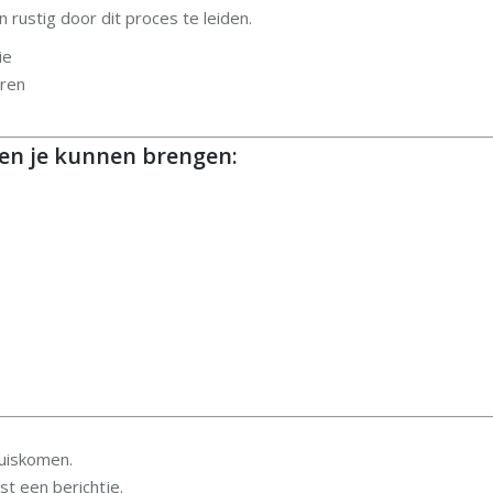
en rustig door dit proces te leiden.
ie
aren
n je kunnen brengen:
uiskomen.
st een berichtje.