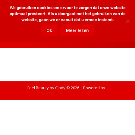
We gebruiken cookies om ervoor te zorgen dat onze website
Sear
optimaal presteert. Als u doorgaat met het gebruiken van de
website, gaan we er vanuit dat u ermee instemt.
Ok
Meer lezen
Fibromen
Je bent hier:
Home
Fibromen
Feel Beauty by Cindy © 2026 | Powered by