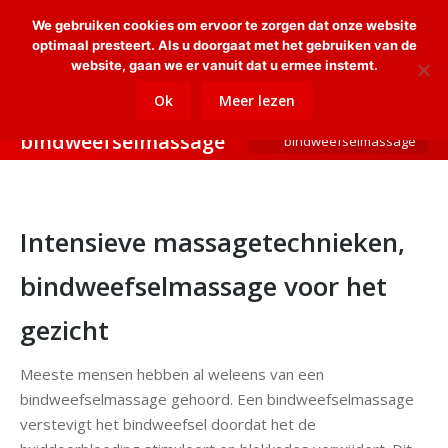
We gebruiken cookies om ervoor te zorgen dat onze website
Sear
optimaal presteert. Als u doorgaat met het gebruiken van de
website, gaan we er vanuit dat u ermee instemt.
Intensieve
Je bent hier:
Home
Ok
Meer lezen
Intensieve
massagetechnieken,
massagetechnieken,
bindweefselmassage
bindweefselmassage
Intensieve massagetechnieken,
bindweefselmassage voor het
gezicht
Meeste mensen hebben al weleens van een
bindweefselmassage gehoord. Een bindweefselmassage
verstevigt het bindweefsel doordat het de